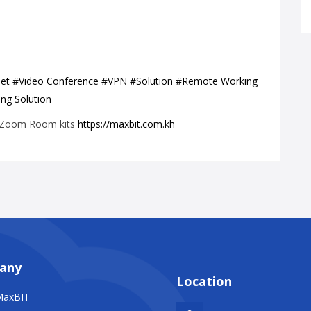
net
#Video Conference
#VPN
#Solution #Remote Working
ng Solution
h Zoom Room kits
https://maxbit.com.kh
any
Location
MaxBIT