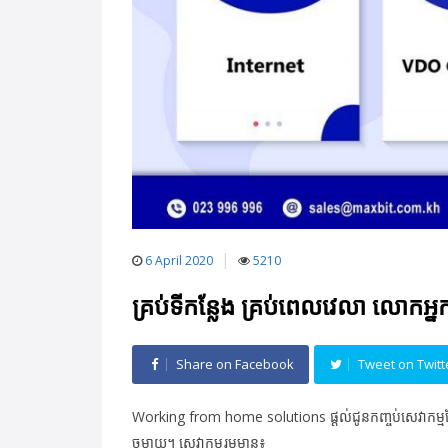
6 April 2020
5210
គ្រប់ទីកន្លែង គ្រប់ពេលវេលា លោកអ
Share on Facebook
Tweet on Twitt
Working from home solutions ផ្ដល់ជូនកញ្ចប់សេវាកម្មដែល
ចម្ងាយ។ សេវាកម្មរួមមាន៖