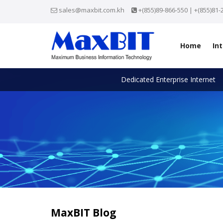
sales@maxbit.com.kh
+(855)89-866-550 | +(855)81-
Home
In
Dedicated Enterprise Internet
MaxBIT Blog