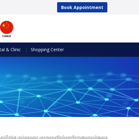
Book Appointment
al & Clinic
Shopping Center
គ្រប់ទីកន្លែង គ្រប់ពេលវេលា លោកអ្នកនៅតែបំពេញកិច្ចការងារបានយ៉ាងរលូន