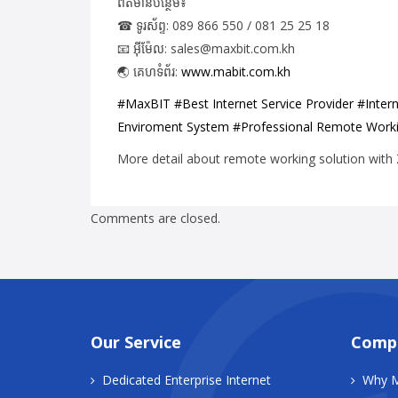
ពត៌មានបន្ថែម៖
☎
ទូរស័ព្ទ: 089 866 550 / 081 25 25 18
📧
អ៊ីម៉ែល: sales@maxbit.com.kh
🌏
គេហទំព័រ:
www.mabit.com.kh
#MaxBIT
#Best Internet Service Provider
#Inter
Enviroment System #Professional Remote Worki
More detail about remote working solution wit
Comments are closed.
Our Service
Comp
Dedicated Enterprise Internet
Why 