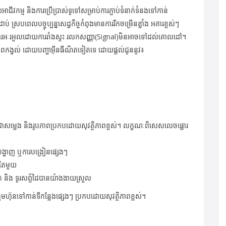
អាជីវកម្ម និងការប្រើប្រាស់ទូទៅសម្រាប់ការភ្ចាប់ទំនាក់ទំនងទៅកាន់
ប់ ស្របពេលបច្ចុប្បន្នសេដ្
ធកិច្ចកំពុងមានការរីកចម្រើន
ខ្លាំង អគារខ្ពស់ៗ
រអៈរអួលដោយការរាំងស្ទះ រលកសញ្ញា(Signal)មិនអាចទៅដល់គោលដៅ។
ា
ពកង្វល់ ដោយបញ្ហាអ៊ីនធឺណិតទៀតទេ ដោយផ្ដល់ជូននូវ៖
រជាសម្លេង និងរូបភាពប្រកបដោយសុវត្ថិភា
ពខ្ពស់។ លក្ខណៈពិសេសលេចធ្លោរ
បទបង្ហាញ ​ឬការបង្រៀនផ្សេងៗ
លតែមួយ
ផេត និង ទូរសព្ទ័ដៃបានយ៉ាងងាយស្រួល
មហ៊ុនទៅកាន់ទីកន្លែងផ្សេងៗ ប្រកបដោយសុវត្ថិភាពខ្ពស់។