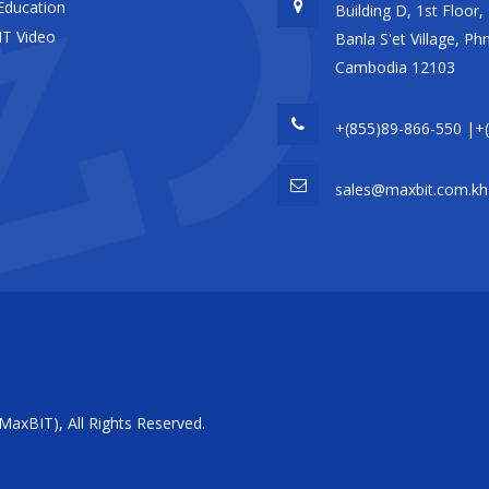
Education
Building D, 1st Floor
T Video
Banla S'et Village, 
Cambodia 12103
+(855)89-866-550 |+
sales@maxbit.com.kh
xBIT), All Rights Reserved.