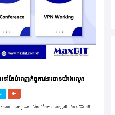
្នកនៅតែបំពេញកិច្ចការងារបានយ៉ាងរលូន
er
ងាយស្រួលក្នុងការភ្ជាប់ទំនាក់ទំនងទៅកាន់បុគ្គលិក និង អតិថិជនពី