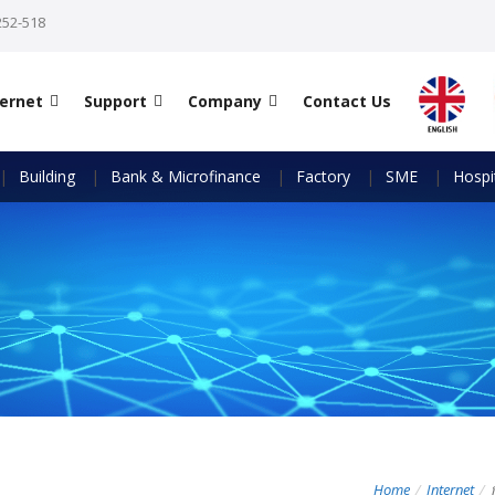
252-518
ternet
Support
Company
Contact Us
Building
Bank & Microfinance
Factory
SME
Hospit
Home
Internet