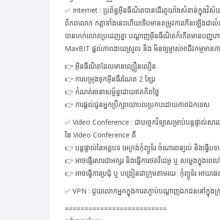
✅
Internet : ប្រព័ន្ធអ៊ីនធឺណិតបានដើរតួយា៉ងសំខាន់ក្នុងវិស័យ
ពិភពលោក កត្តាទាំងនេះហើយទើបមានតម្រូ
វការកើនឡើងជាលំដា
បានហក់លោតប្រដេញគ្នា​​​​​​​​​ បណ្ដាញអ៊ីនធឺណិតក៏កើតមានបញ្
ហា
MaxBIT ផ្ដល់ភាពងាយស្រួល និង មិនឲ្យម្ចាស់អាជីវកម្មមានភ
👉
អ៊ីនធឺណិតដែលមានល្បឿនលឿន
👉
ការបម្រុងទុកអ៊ីនធឺរណែត 2 ខ្សែរ
👉
កំណត់រចនាសម្ព័ន្ធដោយឥតគិតថ្លៃ
👉
ការផ្ដល់ជូនអ្នកប្រឹក្សាយោប
លប្រកបដោយភាពឯកទេស
✅
Video Conference : ជាបច្ចេកវិទ្យាសម្រាប់បន្តផ្ទាល់សា
នៃ Video Conference គឺ
👉
បន្តផ្ទាល់នៃអត្តបទ អេក្រង់កុំព្យូទ័រ ចំណារពន្យល់ និង​ធ្វើ
👉
អាចផ្ញើរសារជាអក្សរ និងធ្វើការថតវីដេអូ ឬ សម្លេងក្នុងពេ
👉
អាចធ្វើការប្រជុំ ឬ បង្រៀនជាក្រុមតាមរយៈ កុំព្យូទ័រ អាយ
✅
VPN : ជួយលោកអ្នកក្នុងការតភ្ចាប់ប
ណ្ដាញឯកជននៅក្នុងក្រុ
==========================